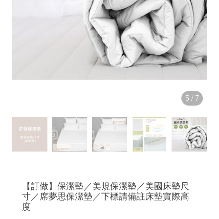
✤
✂
5
/
7
【訂做】保潔墊／美規保潔墊／美國床墊尺
寸／席夢思保潔墊／下標請備註床墊實際高
+
度