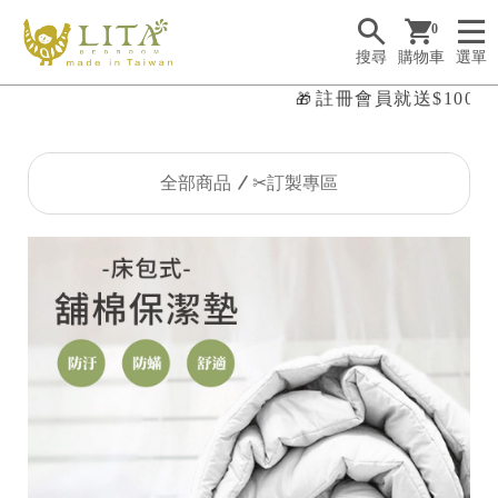
0
搜尋
購物車
選單
註冊會員就送$100購
🎁

全部商品
✂訂製專區
✤