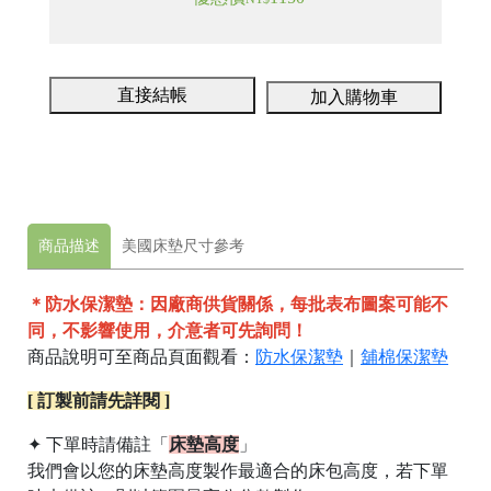
直接結帳
加入購物車
商品描述
美國床墊尺寸參考
＊防水保潔墊：因廠商供貨關係，每批表布圖案可能不
同，不影響使用，介意者可先詢問！
商品說明可至商品頁面觀看：
防水保潔墊
｜
舖棉保潔墊
[ 訂製前請先詳閱 ]
17
台
統
✦ 下單時請備註「
床墊高度
」
中
一
我們會以您的床墊高度製作最適合的床包高度，若下單
市
編