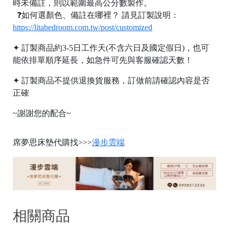
時未備註，則以範圍最高公分數製作。
龍
號
❓如何選顏色、備註在哪裡？ 請見訂製說明：
井
98
https://litabedroom.com.tw/post/customized
區
✦ 訂製商品約3-5日工作天(不含六日及國定假日)，也可
遊
能依排單順序延長，如急件可先與客服確認天數！
園
南
✦ 訂製商品不提供退換貨服務，訂做前請確認內容是否
路
正確
10
巷
~謝謝您的配合~
62
號
席夢思床墊代購找>>>
漫步雲端
C
o
p
y
r
i
g
h
相關商品
t
©