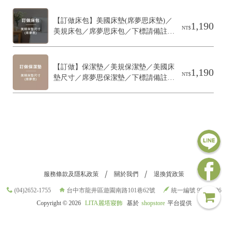
2
0
【訂做床包】美國床墊(席夢思床墊)／
2
1,190
NT$
美規床包／席夢思床包／下標請備註顏
6
L
色及高度！
I
T
A
【訂做】保潔墊／美規保潔墊／美國床
1,190
麗
NT$
墊尺寸／席夢思保潔墊／下標請備註床
塔
墊實際高度
寢
飾
基
於
s
h
o
p
s
t
服務條款及隱私政策
關於我們
退換貨政策
o
r
(04)2652-1755
台中市龍井區遊園南路101巷62號
統一編號 98709696
e
Copyright ©
2026
LITA麗塔寢飾
基於
shopstore
平台提供
平
台
提