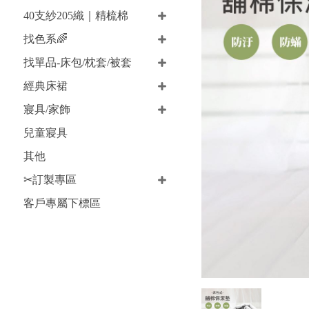
40支紗205織｜精梳棉
找色系🌈
找單品-床包/枕套/被套
經典床裙
寢具/家飾
兒童寢具
其他
✂訂製專區
客戶專屬下標區