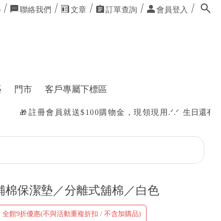
聯絡我們
文章
訂單查詢
會員登入
0
藝
門市
客戶專屬下標區
員就送$100購物金，現領現用
.ᐟ.ᐟ 生日還有購物禮唷
✿
舖棉保潔墊／分離式舖棉／白色
】全館9折優惠(不與活動重複折扣 / 不含加購品)