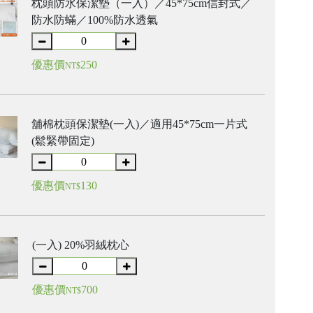
枕頭防水保潔墊（一入）／45*75cm信封式／
防水防蟎／100%防水透氣
優惠價
250
NT$
舖棉枕頭保潔墊(一入)／適用45*75cm一片式
(鬆緊帶固定)
優惠價
130
NT$
(一入) 20%羽絨枕心
優惠價
700
NT$