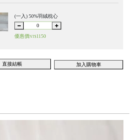
(一入) 50%羽絨枕心
優惠價
1150
NT$
直接結帳
加入購物車