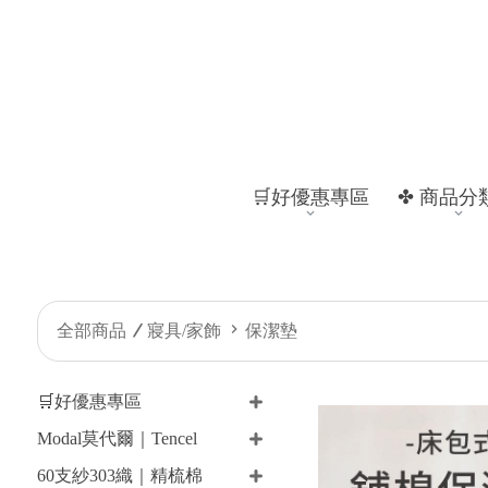
🛒好優惠專區
✤ 商品分
全部商品
寢具/家飾
保潔墊
🛒好優惠專區
Modal莫代爾｜Tencel
60支紗303織｜精梳棉