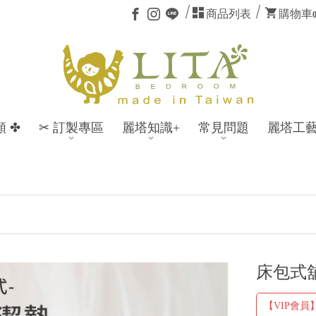
商品列表
購物車
類 ✤
✂ 訂製專區
麗塔知識+
常見問題
麗塔工
註冊會
🎁
床包式
【VIP會員