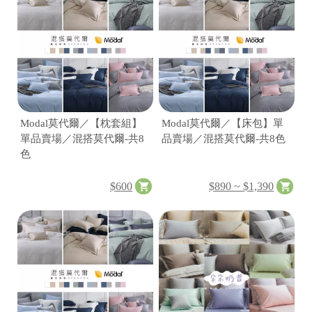
龍
號
井
98
區
遊
園
南
路
Modal莫代爾／【枕套組】
Modal莫代爾／【床包】單
10
單品賣場／混搭莫代爾-共8
品賣場／混搭莫代爾-共8色
巷
色
62
號
$600
$890 ~ $1,390
C
o
p
y
r
i
g
h
t
©