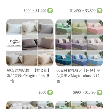
供
$990 ~ $1,490
$1,490 ~ $3,890
60支紗精梳棉／【枕套組】
60支紗精梳棉／【床包】單
單品賣場／Magic colors-共
品賣場／Magic colors-共17
17色
色
$600
$990 ~ $1,490