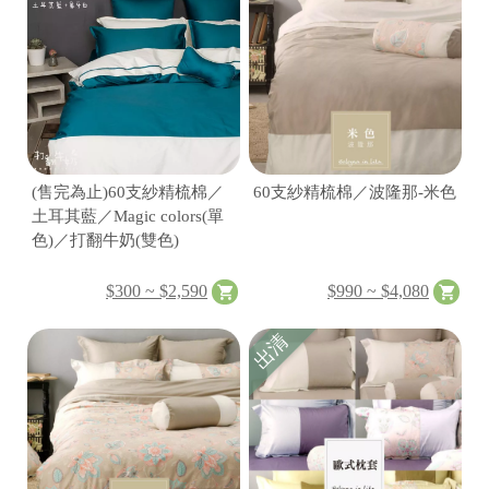
(售完為止)60支紗精梳棉／
60支紗精梳棉／波隆那-米色
土耳其藍／Magic colors(單
色)／打翻牛奶(雙色)
$300 ~ $2,590
$990 ~ $4,080
出清