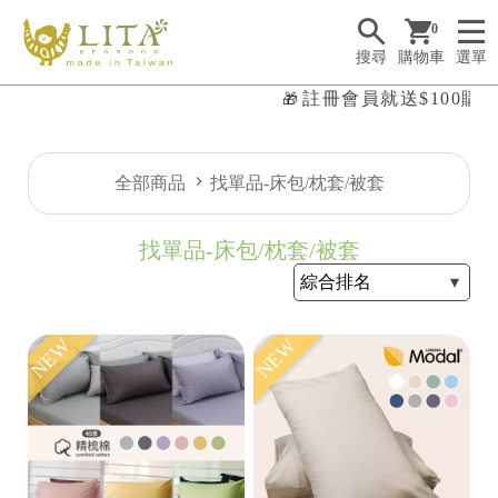
0
搜尋
購物車
選單
註冊會員就送$100購物
🎁

全部商品
找單品-床包/枕套/被套
找單品-床包/枕套/被套
NEW
NEW
✤