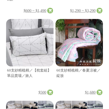
$600 ~ $1,490
$1,290 ~ $3,290
60支紗精梳棉／【枕套組】
60支紗精梳棉／春夏涼被／
單品賣場／旅人
綻放
$500
$1,680
17
台
統
中
一
市
編