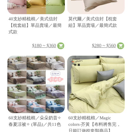
✤
40支紗精梳棉／美式信封
莫代爾／美式信封【枕套
【枕套組】單品賣場／最簡
組】單品賣場／最簡式款
式款
✂
$180 ~ $360
$280 ~ $560
60支紗精梳棉／朵朵奶昔✧
60支紗精梳棉／Magic
+
春夏涼被✧ (單品)／共11色
colors-芥黃【布料將售完，
只能訂做枕套類商品】