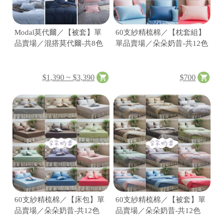
2
0
2
6
Modal莫代爾／【被套】單
60支紗精梳棉／【枕套組】
L
品賣場／混搭莫代爾-共8色
單品賣場／朵朵奶昔-共12色
I
T
A
麗
$1,390 ~ $3,390
$700
塔
寢
飾
基
於
s
h
o
p
s
t
o
r
e
60支紗精梳棉／【床包】單
60支紗精梳棉／【被套】單
平
台
品賣場／朵朵奶昔-共12色
品賣場／朵朵奶昔-共12色
提