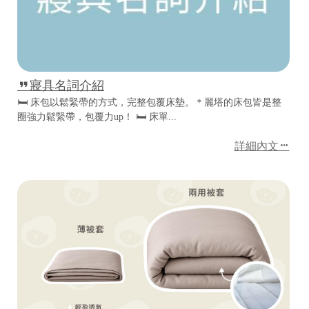
寢具名詞介紹
🛏 床包以鬆緊帶的方式，完整包覆床墊。＊麗塔的床包皆是整
圈強力鬆緊帶，包覆力up！ 🛏 床單...
詳細內文
17
台
統
中
一
市
編