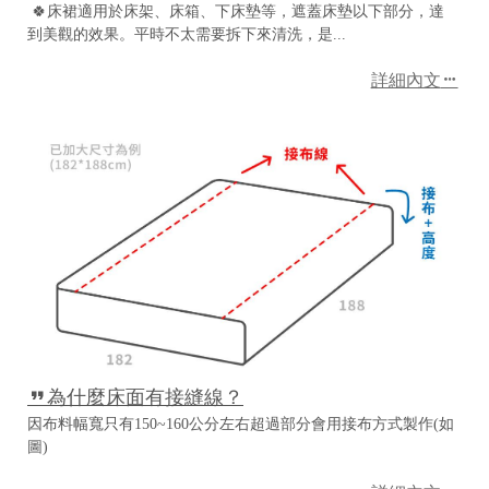
🍀床裙適用於床架、床箱、下床墊等，遮蓋床墊以下部分，達
2
0
到美觀的效果。平時不太需要拆下來清洗，是...
2
6
詳細內文
L
I
T
A
麗
塔
寢
飾
基
於
s
h
o
p
s
t
o
為什麼床面有接縫線？
r
e
因布料幅寬只有150~160公分左右超過部分會用接布方式製作(如
平
圖)
台
提