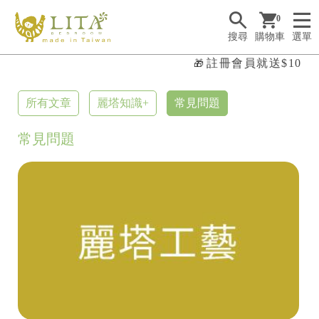
0
搜尋
購物車
選單
註冊會員就送$100購
🎁
所有文章
麗塔知識+
常見問題

常見問題
✤