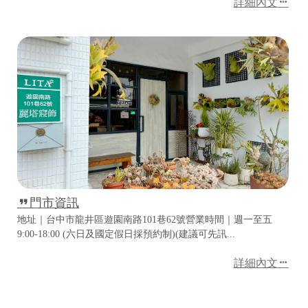
詳細內文
供
門市資訊
地址｜台中市龍井區遊園南路101巷62號營業時間｜週一至五
9:00-18:00 (六日及國定假日採預約制)(建議可先訊...
詳細內文