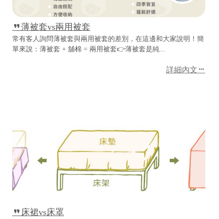
龍
號
井
98
薄被套vs兩用被套
區
常有客人詢問薄被套與兩用被套的差別，在這邊和大家說明！簡
遊
單來說：薄被套 + 舖棉 = 兩用被套👉薄被套是純...
園
詳細內文
南
路
10
巷
62
號
C
o
p
y
r
i
g
h
t
床裙vs床罩
©