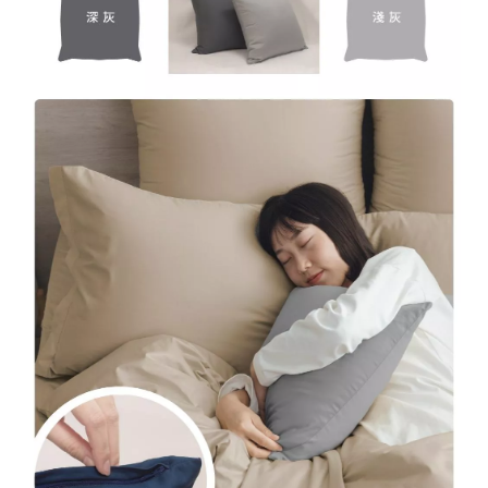
2
0
2
6
L
I
T
A
麗
塔
寢
飾
基
於
s
h
o
p
s
t
o
r
e
平
台
提