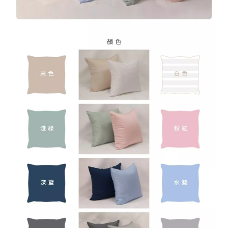
龍
號
井
98
區
遊
園
南
路
10
巷
62
號
C
o
p
y
r
i
g
h
t
©