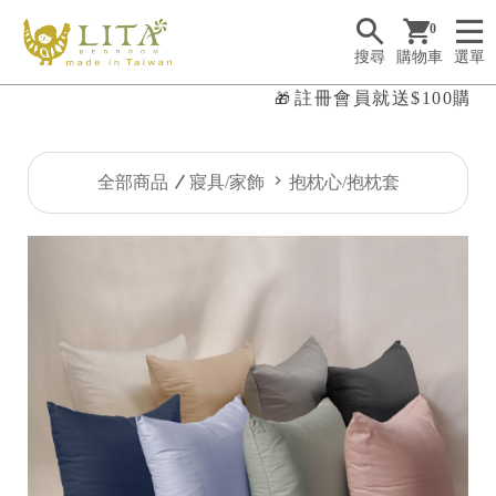
0
搜尋
購物車
選單
註冊會員就送$100購物金
🎁

全部商品
寢具/家飾
抱枕心/抱枕套
✤