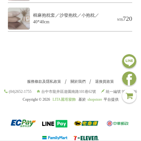
棉麻抱枕套／沙發抱枕／小抱枕／
720
NT$
40*40cm
服務條款及隱私政策
關於我們
退換貨政策
(04)2652-1755
台中市龍井區遊園南路101巷62號
統一編號 98709696
Copyright ©
2026
LITA麗塔寢飾
基於
shopstore
平台提供