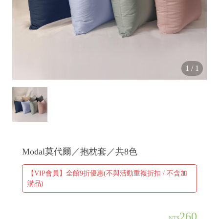
✤
✂
1
/
1
Modal莫代爾／抱枕套／共8色
【VIP會員】全館9折優惠(不與活動重複折扣 / 不含加
購品)
+
260
NT$