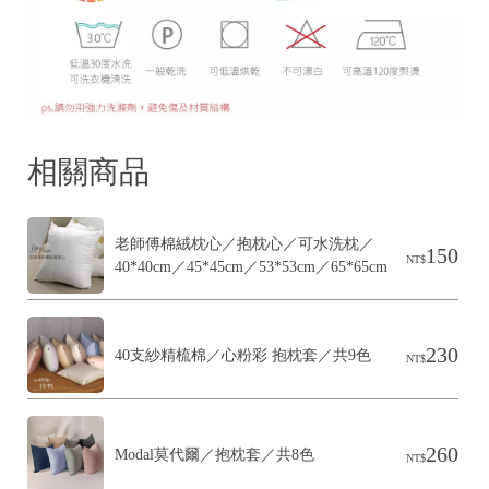
相關商品
老師傅棉絨枕心／抱枕心／可水洗枕／
150
NT$
40*40cm／45*45cm／53*53cm／65*65cm
230
40支紗精梳棉／心粉彩 抱枕套／共9色
NT$
260
Modal莫代爾／抱枕套／共8色
NT$