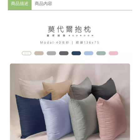
商品描述
商品內容
17
台
統
中
一
市
編