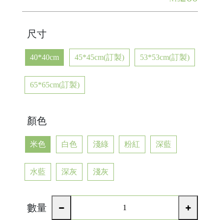
尺寸
40*40cm
45*45cm(訂製)
53*53cm(訂製)
65*65cm(訂製)
顏色
米色
白色
淺綠
粉紅
深藍
水藍
深灰
淺灰
數量