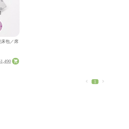
規床包／席
$1,490
1