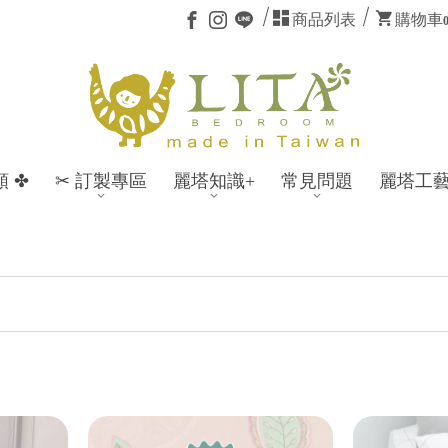
商品列表
購物車
類 ✤
✂ 訂製專區
麗塔知識+
常見問題
麗塔工