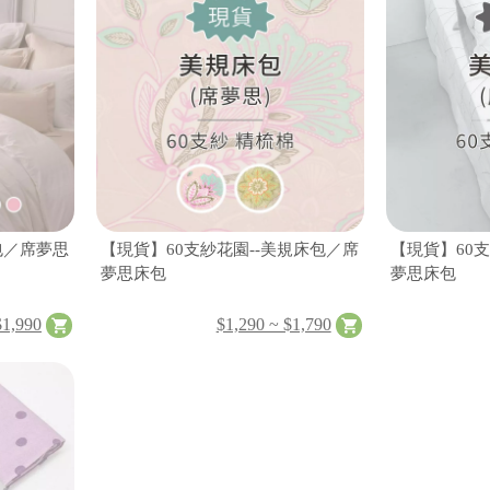
包／席夢思
【現貨】60支紗花園--美規床包／席
【現貨】60
夢思床包
夢思床包
$1,990
$1,290 ~ $1,790