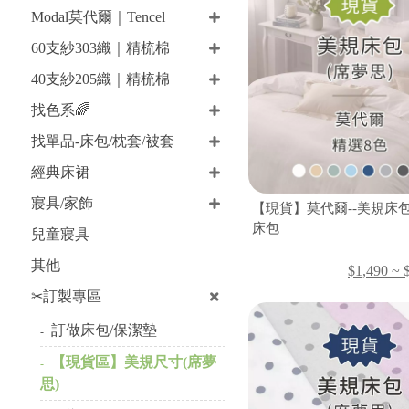
Modal莫代爾｜Tencel
60支紗303織｜精梳棉
40支紗205織｜精梳棉
找色系🌈
找單品-床包/枕套/被套
經典床裙
寢具/家飾
【現貨】莫代爾--美規床
床包
兒童寢具
其他
$1,490 ~ 
✂訂製專區
訂做床包/保潔墊
【現貨區】美規尺寸(席夢
思)