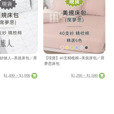
支紗旅人--美規床包／席
【現貨】40支精梳棉--美規床包／席
夢思床包
$1,490 ~ $1,990
$1,290 ~ $1,690