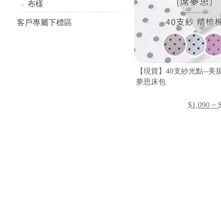
布樣
客戶專屬下標區
【現貨】40支紗光點--美
夢思床包
$1,090 ~ 