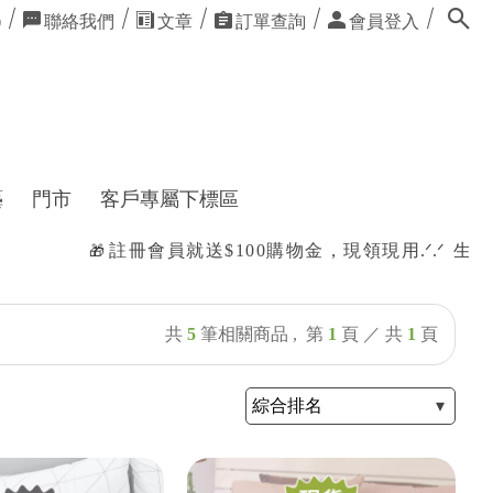
聯絡我們
文章
訂單查詢
會員登入
0
藝
門市
客戶專屬下標區
註冊會員就送$100購物金，現領現用
.ᐟ.ᐟ 生日還
🎁
共
5
筆相關商品 ,
第
1
頁 ／ 共
1
頁