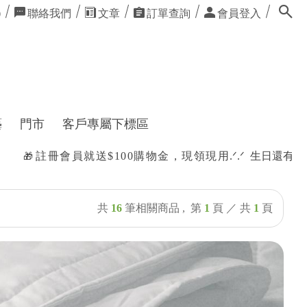
聯絡我們
文章
訂單查詢
會員登入
0
藝
門市
客戶專屬下標區
員就送$100購物金，現領現用
.ᐟ.ᐟ 生日還有購物禮唷
✿
共
16
筆相關商品 ,
第
1
頁 ／ 共
1
頁