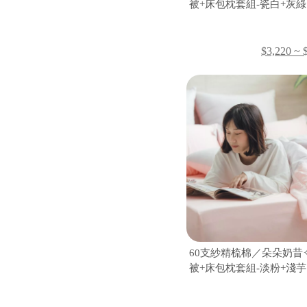
被+床包枕套組-瓷白+灰綠
$3,220 ~ 
60支紗精梳棉／朵朵奶昔
被+床包枕套組-淡粉+淺芋