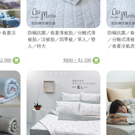
✧春夏涼
防蟎抗菌／春夏薄被胎／分離式薄
防蟎抗菌／春夏
被胎／涼被胎／四季被／單人／雙
／分離式薄被
人／特大
／春夏冷氣房
$2,980
$890 ~ $1,590