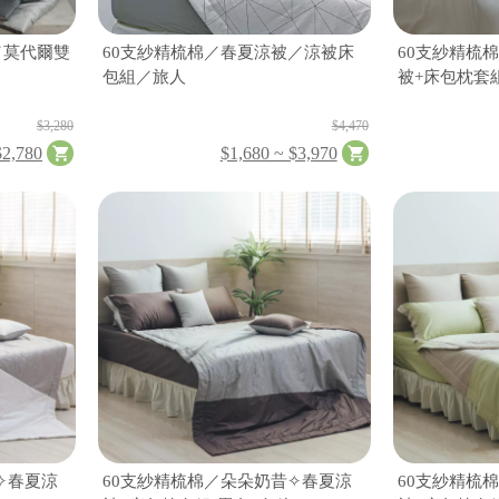
／莫代爾雙
60支紗精梳棉／春夏涼被／涼被床
60支紗精梳
包組／旅人
被+床包枕套
$3,280
$4,470
$2,780
$1,680 ~ $3,970
✧春夏涼
60支紗精梳棉／朵朵奶昔✧春夏涼
60支紗精梳