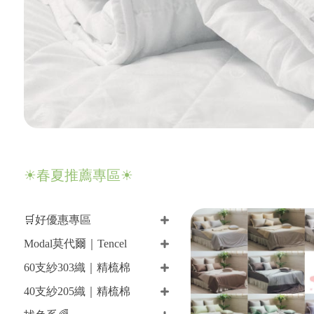
☀春夏推薦專區☀
🛒好優惠專區
Modal莫代爾｜Tencel
60支紗303織｜精梳棉
40支紗205織｜精梳棉