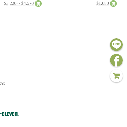
$3,220 ~ $4,570
$1,680
96