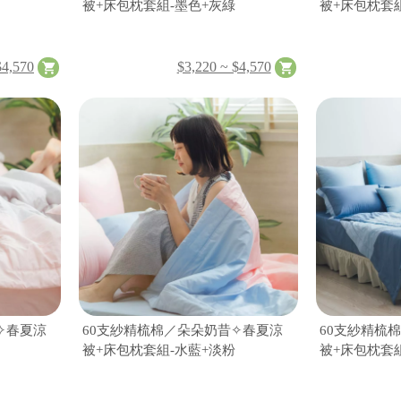
被+床包枕套組-墨色+灰綠
被+床包枕套
$4,570
$3,220 ~ $4,570
✧春夏涼
60支紗精梳棉／朵朵奶昔✧春夏涼
60支紗精梳
被+床包枕套組-水藍+淡粉
被+床包枕套