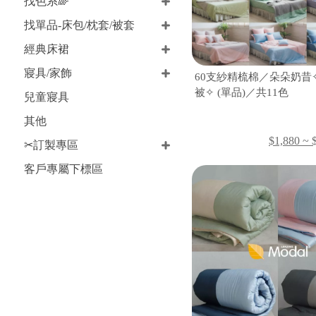
找色系🌈
找單品-床包/枕套/被套
經典床裙
寢具/家飾
60支紗精梳棉／朵朵奶昔
被✧ (單品)／共11色
兒童寢具
其他
$1,880 ~ 
✂訂製專區
客戶專屬下標區