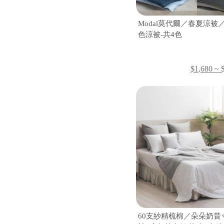
Modal莫代爾／春夏涼被
色涼被-共4色
$1,680 ~ 
60支紗精梳棉／朵朵奶昔