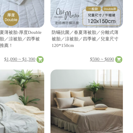
薄被胎-厚度Double
防蟎抗菌／春夏薄被胎／分離式薄
胎／涼被胎／四季被
被胎／涼被胎／四季被／兒童尺寸
推薦！
120*150cm
$1,090 ~ $1,390
$590 ~ $690