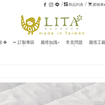
商品列表
購物車
類 ✤
✂ 訂製專區
麗塔知識+
常見問題
麗塔工
註冊會
🎁