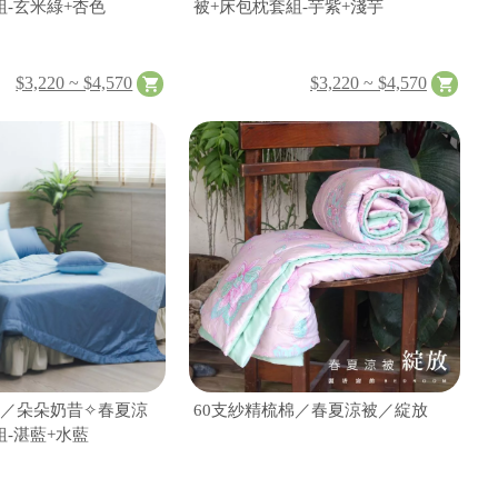
組-玄米綠+杏色
被+床包枕套組-芋紫+淺芋
$3,220 ~ $4,570
$3,220 ~ $4,570
棉／朵朵奶昔✧春夏涼
60支紗精梳棉／春夏涼被／綻放
組-湛藍+水藍