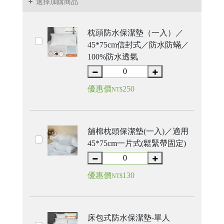
選擇加購商品
枕頭防水保潔墊（一入）／
45*75cm信封式／防水防蟎／
100%防水透氣
優惠價
250
NT$
舖棉枕頭保潔墊(一入)／適用
45*75cm一片式(鬆緊帶固定)
優惠價
130
NT$
床包式防水保潔墊-單人