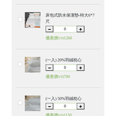
床包式防水保潔墊-特大6*7
尺
優惠價
1260
NT$
(一入) 20%羽絨枕心
優惠價
700
NT$
(一入) 50%羽絨枕心
17
台
統
中
一
優惠價
1150
NT$
市
編