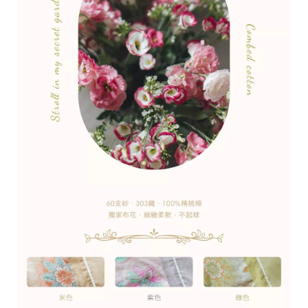
2
0
2
6
L
I
T
A
麗
塔
寢
飾
基
於
s
h
o
p
s
t
o
r
e
平
台
提