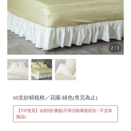
✤
✂
2
/
3
60支紗精梳棉／花園-綠色(售完為止)
【VIP會員】全館9折優惠(不與活動重複折扣 / 不含加
購品)
+