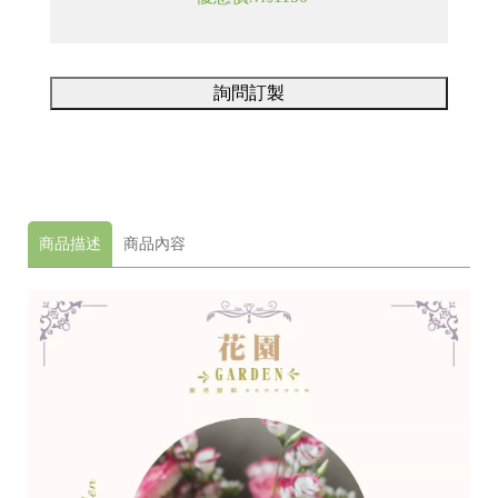
龍
號
井
98
區
詢問訂製
遊
園
南
路
10
巷
商品描述
商品內容
62
號
C
o
p
y
r
i
g
h
t
©