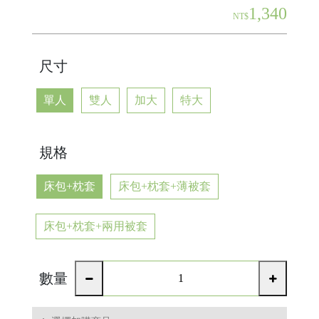
1,340
NT$
尺寸
單人
雙人
加大
特大
規格
床包+枕套
床包+枕套+薄被套
床包+枕套+兩用被套
數量