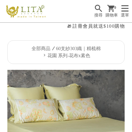
0
搜尋
購物車
選單
註冊會員就送$100購物金，現
🎁

全部商品
60支紗303織｜精梳棉
花園 系列-花布x素色
✤