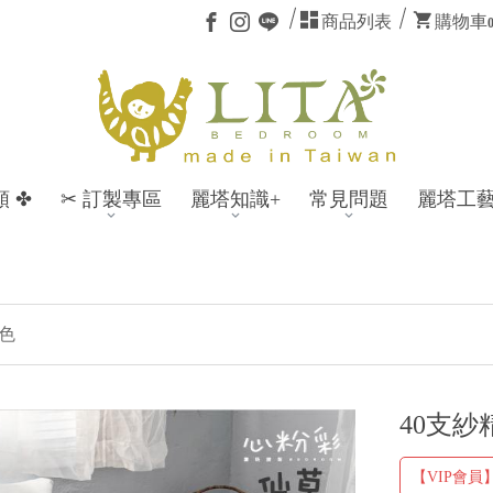
商品列表
購物車
類 ✤
✂ 訂製專區
麗塔知識+
常見問題
麗塔工
註冊會員
🎁
跳色
40支紗
【VIP會員