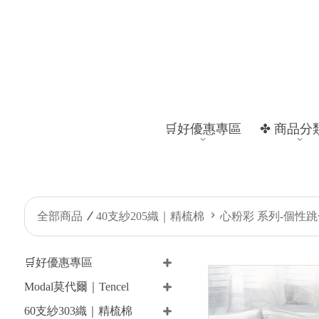
🛒好優惠專區
✤ 商品分
全部商品
40支紗205織｜精梳棉
心粉彩 系列-個性
🛒好優惠專區
Modal莫代爾｜Tencel
60支紗303織｜精梳棉