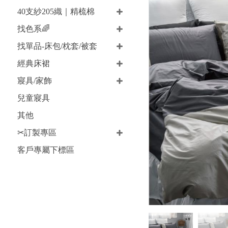
40支紗205織｜精梳棉
找色系🌈
找單品-床包/枕套/被套
經典床裙
寢具/家飾
兒童寢具
其他
✂訂製專區
客戶專屬下標區