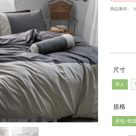
商品庫存：
1
尺寸
單人
規格
床包+枕