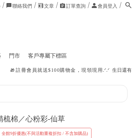
聯絡我們
文章
訂單查詢
會員登入
0
藝
門市
客戶專屬下標區
就送$100購物金，現領現用
.ᐟ.ᐟ 生日還有購物禮唷
✿
精梳棉／心粉彩-仙草
】全館9折優惠(不與活動重複折扣 / 不含加購品)