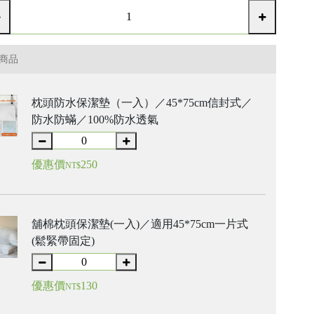
商品
枕頭防水保潔墊（一入）／45*75cm信封式／
防水防蟎／100%防水透氣
優惠價
250
NT$
舖棉枕頭保潔墊(一入)／適用45*75cm一片式
(鬆緊帶固定)
優惠價
130
NT$