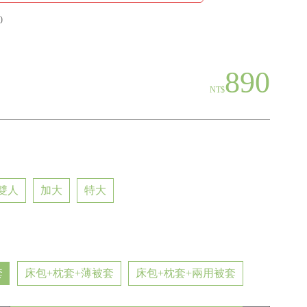
0
890
NT$
雙人
加大
特大
套
床包+枕套+薄被套
床包+枕套+兩用被套