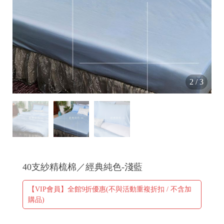
✤
✂
2
/
3
40支紗精梳棉／經典純色-淺藍
【VIP會員】全館9折優惠(不與活動重複折扣 / 不含加
購品)
+