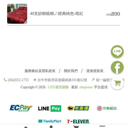
890
40支紗精梳棉／經典純色-暗紅
NT$
服務條款及隱私政策
關於我們
退換貨政策
(04)2652-1755
台中市龍井區遊園南路101巷62號
統一編號 98709696
Copyright ©
2026
LITA麗塔寢飾
基於
shopstore
平台提供