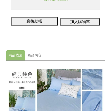
龍
號
井
98
區
直接結帳
加入購物車
遊
園
南
路
10
巷
商品描述
商品內容
62
號
C
o
p
y
r
i
g
h
t
©