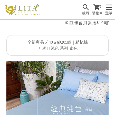
0
搜尋
購物車
選單
註冊會員就送$100購物
🎁

全部商品
40支紗205織｜精梳棉
經典純色 系列-素色
✤