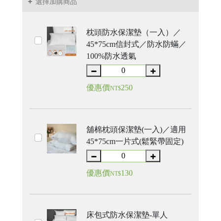
選擇加購商品
枕頭防水保潔墊（一入）／
45*75cm信封式／防水防蟎／
100%防水透氣
優惠價
250
NT$
舖棉枕頭保潔墊(一入)／適用
45*75cm一片式(鬆緊帶固定)
優惠價
130
NT$
床包式防水保潔墊-單人