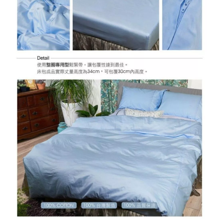
2
0
2
6
L
I
T
A
麗
塔
寢
飾
基
於
s
h
o
p
s
t
o
r
e
平
台
提