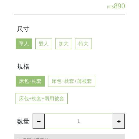
890
NT$
尺寸
單人
雙人
加大
特大
規格
床包+枕套
床包+枕套+薄被套
床包+枕套+兩用被套
數量