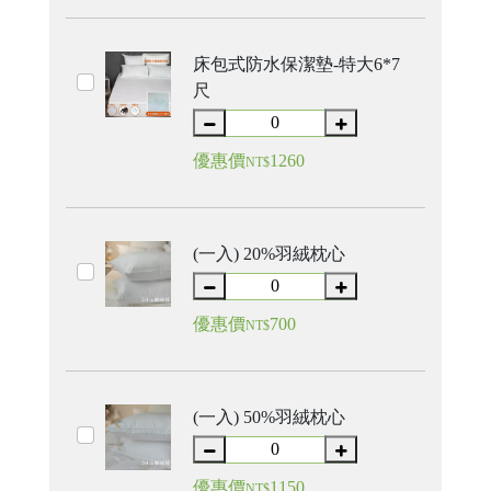
床包式防水保潔墊-特大6*7
尺
優惠價
1260
NT$
(一入) 20%羽絨枕心
優惠價
700
NT$
(一入) 50%羽絨枕心
17
台
統
中
一
優惠價
1150
NT$
市
編