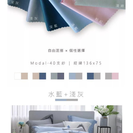
2
0
2
6
L
I
T
A
麗
塔
寢
飾
基
於
s
h
o
p
s
t
o
r
e
平
台
提