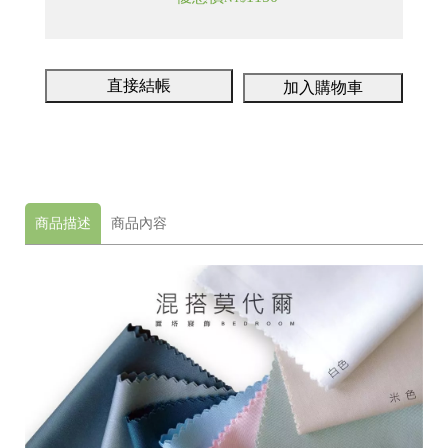
龍
號
井
98
區
直接結帳
加入購物車
遊
園
南
路
10
巷
商品描述
商品內容
62
號
C
o
p
y
r
i
g
h
t
©