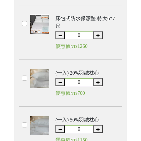
床包式防水保潔墊-特大6*7
尺
優惠價
1260
NT$
(一入) 20%羽絨枕心
優惠價
700
NT$
(一入) 50%羽絨枕心
17
台
統
中
一
優惠價
1150
NT$
市
編