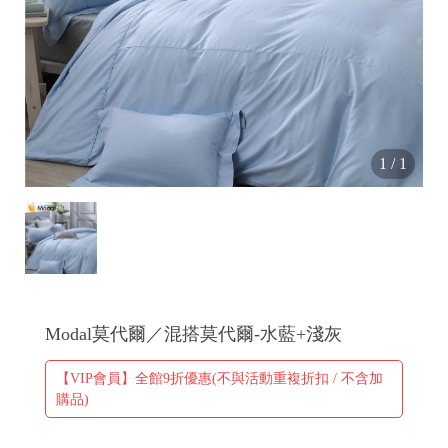
✤
✂
1
/
1
Modal莫代爾／混搭莫代爾-水藍+淺灰
【VIP會員】全館9折優惠(不與活動重複折扣 / 不含加
購品)
+