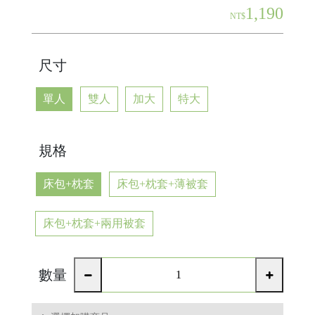
1,190
NT$
尺寸
單人
雙人
加大
特大
規格
床包+枕套
床包+枕套+薄被套
床包+枕套+兩用被套
數量