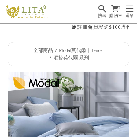
0
搜尋
購物車
選單
註冊會員就送$100購物金
🎁

全部商品
Modal莫代爾｜Tencel
混搭莫代爾 系列
✤